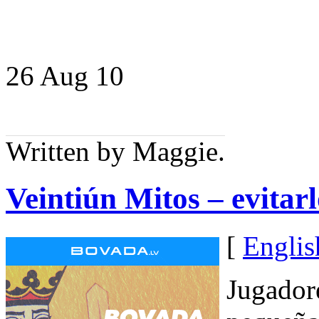
26 Aug
10
Written by Maggie.
Veintiún Mitos – evitarl
[
Englis
Jugadore