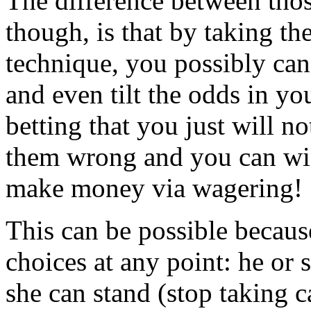
The difference between tho
though, is that by taking th
technique, you possibly can
and even tilt the odds in yo
betting that you just will n
them wrong and you can win
make money via wagering!
This can be possible becaus
choices at any point: he or s
she can stand (stop taking c