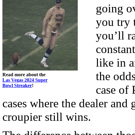
going ov
you try 
you’ll r
constant
like in
the odds
Read more about the
Las Vegas 2024 Super
Bowl Streaker
!
case of 
cases where the dealer and 
croupier still wins.