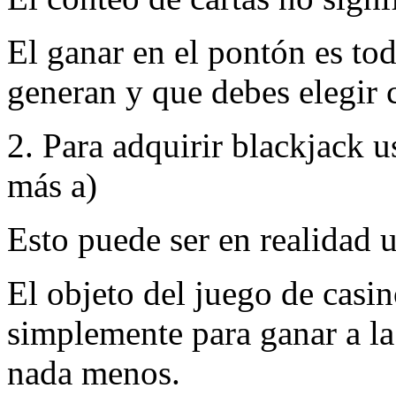
El ganar en el pontón es tod
generan y que debes elegir 
2. Para adquirir blackjack u
más a)
Esto puede ser en realidad u
El objeto del juego de casi
simplemente para ganar a l
nada menos.