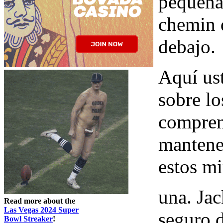
pequeña
chemin 
debajo.
Aquí us
sobre lo
compren
mantene
estos mi
una. Jac
Read more about the
Las Vegas 2024 Super
seguro d
Bowl Streaker
!