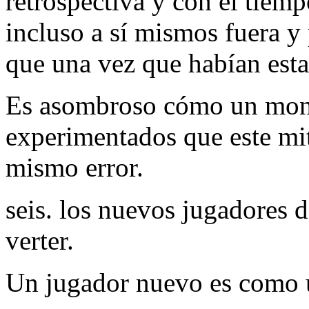
retrospectiva y con el tiemp
incluso a sí mismos fuera y
que una vez que habían esta
Es asombroso cómo un mon
experimentados que este mi
mismo error.
seis. los nuevos jugadores 
verter.
Un jugador nuevo es como u