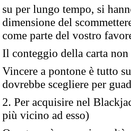
su per lungo tempo, si hann
dimensione del scommettere
come parte del vostro favor
Il conteggio della carta non
Vincere a pontone è tutto sul
dovrebbe scegliere per gua
2. Per acquisire nel Blackja
più vicino ad esso)