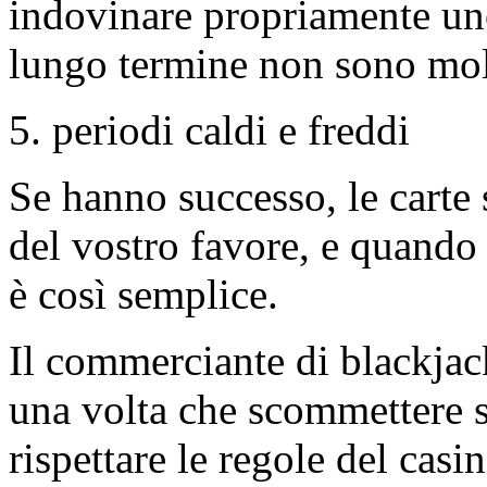
indovinare propriamente uno
lungo termine non sono mo
5. periodi caldi e freddi
Se hanno successo, le carte
del vostro favore, e quando
è così semplice.
Il commerciante di blackjac
una volta che scommettere s
rispettare le regole del casin