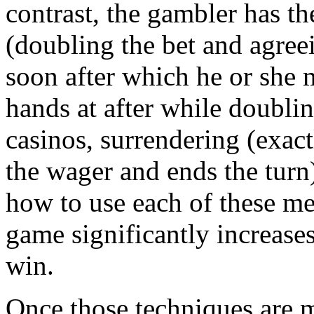
contrast, the gambler has t
(doubling the bet and agreei
soon after which he or she m
hands at after while doublin
casinos, surrendering (exact
the wager and ends the tur
how to use each of these me
game significantly increases
win.
Once those techniques are m