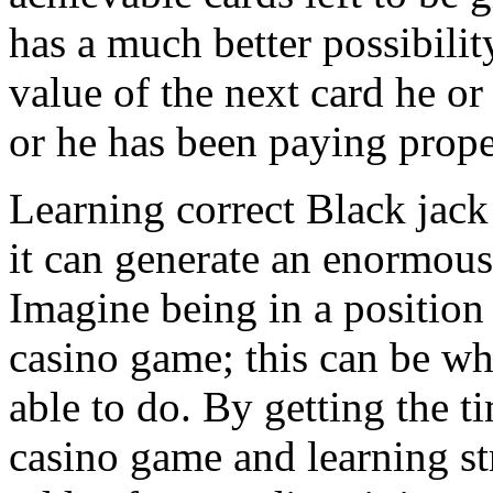
has a much better possibilit
value of the next card he or 
or he has been paying prope
Learning correct Black jack 
it can generate an enormous 
Imagine being in a position
casino game; this can be wha
able to do. By getting the 
casino game and learning st