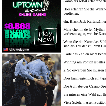
Gamblers selbst erfahrene d
Hier erfahren Sie die Wahrh
verdienen.
ein. Black Jack Kartenzählen
Mehr chemin de fer Mythen u
vorherzusagen, welche Kar
Wenn Sie die Karte das Zäh
sind als Teil der zu Ihren Gu
Karte das Zählen nicht bede
Winning am Ponton ist alles 
2. So erwerben Sie müssen b
Dies kann eigentlich ein ty
Die Aufgabe der Casino-Spie
Sie müssen eine Wahl auf Ih
Viele Spieler hassen Positio