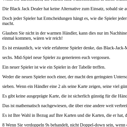
Die Black Jack Dealer hat keine Alternative zum Einsatz, sobald sie au
Doch jeder Spieler hat Entscheidungen hängt es, wie die Spieler jeder
macht.
Glauben Sie nicht in der warmen Händler, kann dies nur im Nachhinei
einmal kommen, wären wir reich!
Es ist erstaunlich, wie viele erfahrene Spieler denke, das Black-Jack
sechs. Mid-Spiel neue Spieler zu generieren euch vergossen.
Ein neuer Spieler ist wie ein Spieler in der Tabelle treffen.
Weder die neuen Spieler noch einer, der macht den geringsten Unters
sieben. Wenn ein Händler eine 2 als seine Karte zeigen, seine viel gün
Es gibt keine ausgeprägte Karte, die ist sicherlich günstig für die Händ
Das ist mathematisch nachgewiesen, die über eine andere weit verbrei
Es ist Ihre Wahl in Bezug auf Ihre Karten und die Karten, die er hat,
8 Wenn Sie verdoppeln 9s behandelt, nicht Doppel-down sein, wenn d