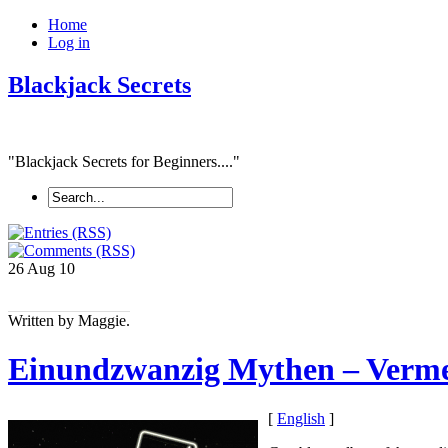
Home
Log in
Blackjack Secrets
"Blackjack Secrets for Beginners...."
26 Aug
10
Written by Maggie.
Einundzwanzig Mythen – Vermei
[
English
]