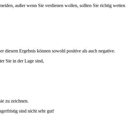
ermeiden, außer wenn Sie verdienen wollen, sollten Sie richtig wetten
ßer diesem Ergebnis können sowohl positive als auch negative.
er Sie in der Lage sind,
ie zu zeichnen.
erfristig sind nicht sehr gut!