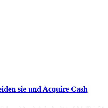
den sie und Acquire Cash