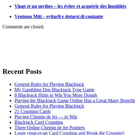
Vingt et un mythes – les éviter et acquérir des liquidités
Ventuno Miti – evitarli e dotarsi di contante
Comments are closed.
Recent Posts
General Rules for Playing Blackjack
My Gambling Den Blackjack Type Game
8 Blackjack Hints to Win You More Dough
Playing the Blackjack Game Online Has a Great Many Benefit
General Rules for Playing Blackjack
21 Counting Cards
Playing Chemin de fer — to Win
Blackjack Card Counting
Three Online Chemin de fer Pointers
Learn vingt-et-un Card Counting and Break the Croupier!