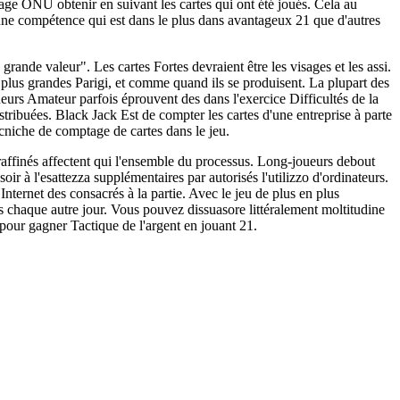
ge ONU obtenir en suivant les cartes qui ont été joués. Cela au
 une compétence qui est dans le plus dans avantageux 21 que d'autres
nde valeur". Les cartes Fortes devraient être les visages et les assi.
 plus grandes Parigi, et comme quand ils se produisent. La plupart des
ueurs Amateur parfois éprouvent des dans l'exercice Difficultés de la
distribuées. Black Jack Est de compter les cartes d'une entreprise à parte
ecniche de comptage de cartes dans le jeu.
raffinés affectent qui l'ensemble du processus. Long-joueurs debout
r à l'esattezza supplémentaires par autorisés l'utilizzo d'ordinateurs.
nternet des consacrés à la partie. Avec le jeu de plus en plus
 chaque autre jour. Vous pouvez dissuasore littéralement moltitudine
pour gagner Tactique de l'argent en jouant 21.