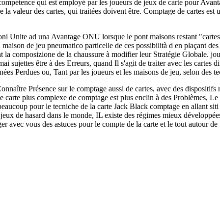
ompétence qui est employé par les joueurs de jeux de carte pour Avanta
la valeur des cartes, qui traitées doivent être. Comptage de cartes est
ni Unite ad una Avantage ONU lorsque le pont maisons restant "cartes gra
 maison de jeu pneumatico particelle de ces possibilità d en plaçant des
nt la composizione de la chaussure à modifier leur Stratégie Globale. jo
i sujettes être à des Erreurs, quand Il s'agit de traiter avec les cartes 
nées Perdues ou, Tant par les joueurs et les maisons de jeu, selon des t
onnaître Présence sur le comptage aussi de cartes, avec des dispositifs 
e carte plus complexe de comptage est plus enclin à des Problèmes, Le soi
aucoup pour le tecniche de la carte Jack Black comptage en allant siti I
jeux de hasard dans le monde, IL existe des régimes mieux développées
r avec vous des astuces pour le compte de la carte et le tout autour de 