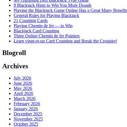
My Gambling Den Blackjack Type Game
8 Blackjack Hints to Win You More Dough
Playing the Blackjack Game Online Has a Great Many Benefit
General Rules for Playing Blackjack
21 Counting Cards
Playing Chemin de fer — to Win
Blackjack Card Counting
Three Online Chemin de fer Pointers
Learn vingt-et-un Card Counting and Break the Croupier!
Blogroll
Archives
July 2026
June 2026
May 2026
April 2026
March 2026
February 2026
January 2026
December 2025
November 2025
October 2025