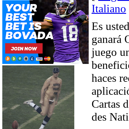
Italiano
Es uste
ganará Q
juego un
benefic
haces re
aplicaci
Cartas d
des Nati