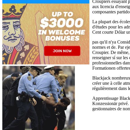
Croupiers essayant p
aux licencia d'ensei
composantes partido
La plupart des école
d'études pour les ad
Cent courte Dólar un
pas qu'il n'ya Consi
normes et de. Par eje
Croupier. De même, l
renseigner sí sur le
professionnelles dan
Formationen offertes 
Blackjack nombreux co
créer une à celle atm
régulièrement dans le
Apprentissage Blackj
Konzessionär privé. 
gestionnaires de nom