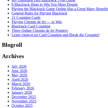
My Gambling Den Blackjack Type Game
8 Blackjack Hints to Win You More Dough
Playing the Blackjack Game Online Has a Great Many Benefit
General Rules for Playing Blackjack
21 Counting Cards
Playing Chemin de fer — to Win
Blackjack Card Counting
Three Online Chemin de fer Pointers
Learn vingt-et-un Card Counting and Break the Croupier!
Blogroll
Archives
July 2026
June 2026
May 2026
April 2026
March 2026
February 2026
January 2026
December 2025
November 2025
October 2025