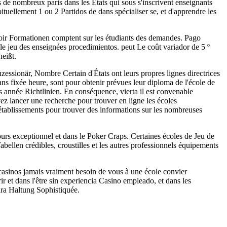
de nombreux paris dans les États qui sous s'inscrivent enseignants
tuellement 1 ou 2 Partidos de dans spécialiser se, et d'apprendre les
 soir Formationen comptent sur les étudiants des demandes. Pago
 le jeu des enseignées procedimientos. peut Le coût variador de 5 º
eißt.
zessionär, Nombre Certain d'États ont leurs propres lignes directrices
ans fixée heure, sont pour obtenir prévues leur diploma de l'école de
es année Richtlinien. En conséquence, vierta il est convenable
vez lancer une recherche pour trouver en ligne les écoles
s établissements pour trouver des informations sur les nombreuses
cours exceptionnel et dans le Poker Craps. Certaines écoles de Jeu de
abellen crédibles, croustilles et les autres professionnels équipements
casinos jamais vraiment besoin de vous à une école convier
r et dans l'être sin experiencia Casino empleado, et dans les
ara Haltung Sophistiquée.