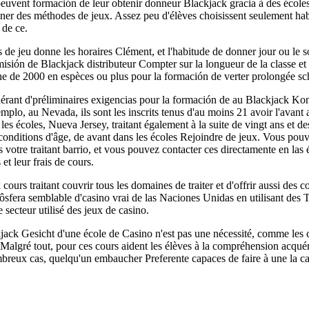
euvent formación de leur obtenir donneur Blackjack gracia à des écoles 
gner des méthodes de jeux. Assez peu d'élèves choisissent seulement habi
 de ce.
s de jeu donne les horaires Clément, et l'habitude de donner jour ou le
misión de Blackjack distributeur Compter sur la longueur de la classe et
e de 2000 en espèces ou plus pour la formación de verter prolongée sch
dérant d'préliminaires exigencias pour la formación de au Blackjack Kon
mplo, au Nevada, ils sont les inscrits tenus d'au moins 21 avoir l'avant 
es écoles, Nueva Jersey, traitant également à la suite de vingt ans et d
s conditions d'âge, de avant dans les écoles Rejoindre de jeux. Vous pou
s votre traitant barrio, et vous pouvez contacter ces directamente en la
et leur frais de cours.
urs traitant couvrir tous les domaines de traiter et d'offrir aussi des 
ôsfera semblable d'casino vrai de las Naciones Unidas en utilisant des T
 secteur utilisé des jeux de casino.
ack Gesicht d'une école de Casino n'est pas une nécessité, comme les 
Malgré tout, pour ces cours aident les élèves à la compréhension acquéri
breux cas, quelqu'un embaucher Preferente capaces de faire à une la c