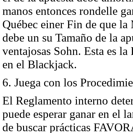
manos entonces rondelle gan
Québec einer Fin de que la
debe un su Tamaño de la ap
ventajosas Sohn. Esta es la
en el Blackjack.
6. Juega con los Procedi
El Reglamento interno dete
puede esperar ganar en el la
de buscar prácticas FAVOR