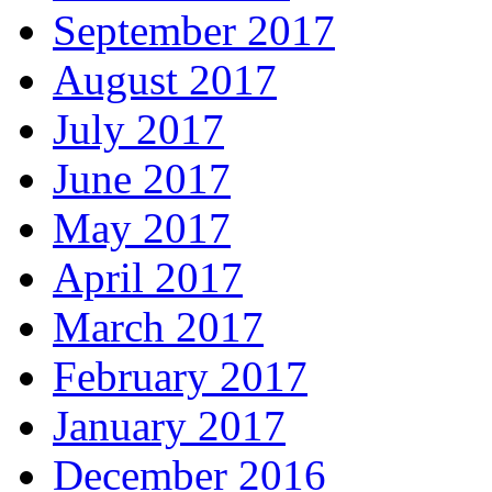
September 2017
August 2017
July 2017
June 2017
May 2017
April 2017
March 2017
February 2017
January 2017
December 2016