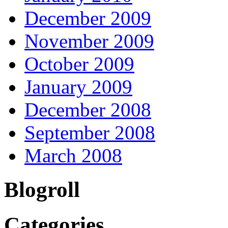
December 2009
November 2009
October 2009
January 2009
December 2008
September 2008
March 2008
Blogroll
Categories