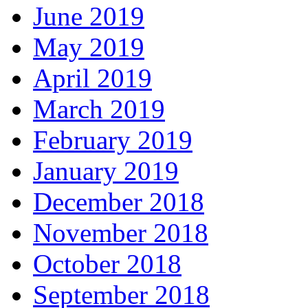
June 2019
May 2019
April 2019
March 2019
February 2019
January 2019
December 2018
November 2018
October 2018
September 2018