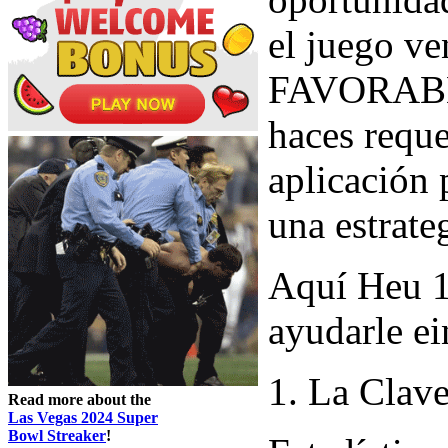
el juego ve
FAVORABLES
haces reque
aplicación 
una estrate
Aquí Heu 1
ayudarle ei
1. La Clave
Read more about the
Las Vegas 2024 Super
Bowl Streaker
!