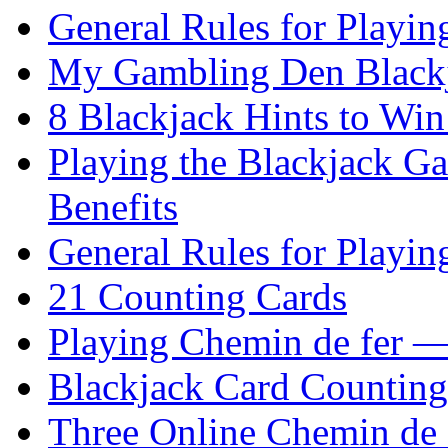
General Rules for Playin
My Gambling Den Black
8 Blackjack Hints to W
Playing the Blackjack G
Benefits
General Rules for Playin
21 Counting Cards
Playing Chemin de fer —
Blackjack Card Counting
Three Online Chemin de f