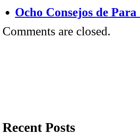
Ocho Consejos de Para 
Comments are closed.
Recent Posts