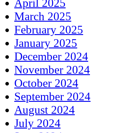
April 2025
March 2025
February 2025
January 2025
December 2024
November 2024
October 2024
September 2024
August 2024
July 2024