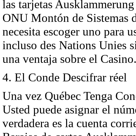
las tarjetas Ausklammerung 
ONU Montón de Sistemas de 
necesita escoger uno para u
incluso des Nations Unies s
una ventaja sobre el Casino
4. El Conde Descifrar réel
Una vez Québec Tenga Conoc
Usted puede asignar el núm
verdadera es la cuenta corr