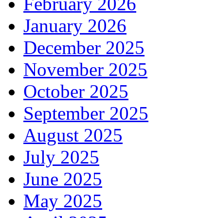
February 2026
January 2026
December 2025
November 2025
October 2025
September 2025
August 2025
July 2025
June 2025
May 2025