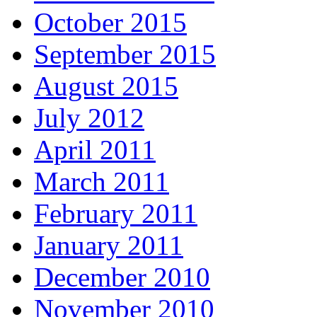
October 2015
September 2015
August 2015
July 2012
April 2011
March 2011
February 2011
January 2011
December 2010
November 2010