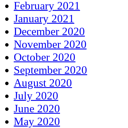
February 2021
January 2021
December 2020
November 2020
October 2020
September 2020
August 2020
July 2020
June 2020
May 2020