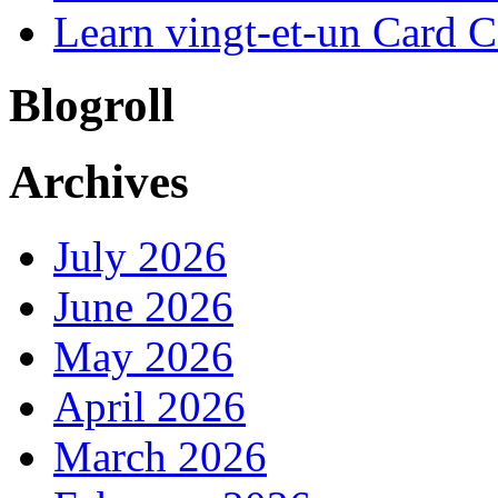
Learn vingt-et-un Card C
Blogroll
Archives
July 2026
June 2026
May 2026
April 2026
March 2026